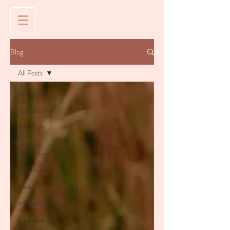
&
Blog
All Posts
All Posts
workshop
astrologie
sacrale
vrouwelijke
archetypen
Vesta
vrouwencirkels
creatieve
therapie