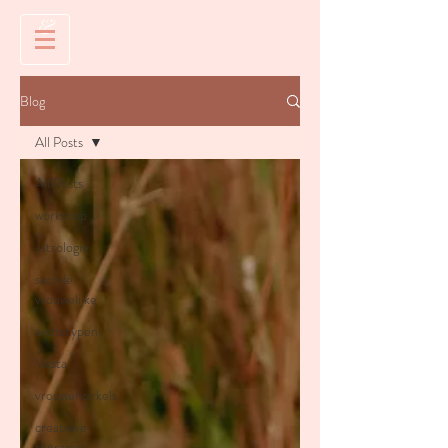
&
Blog
All Posts
All Posts
workshop
astrologie
sacrale
vrouwelijke
archetypen
Vesta
vrouwencirkels
creatieve
therapie