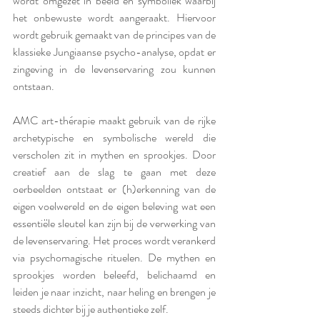
wordt omgezet in beeld en symboliek waarbij 
het onbewuste wordt aangeraakt. Hiervoor 
wordt gebruik gemaakt van de principes van de 
klassieke Jungiaanse psycho-analyse, opdat er 
zingeving in de levenservaring zou kunnen 
ontstaan.
AMC art-thérapie maakt gebruik van de rijke 
archetypische en symbolische wereld die 
verscholen zit in mythen en sprookjes. Door 
creatief aan de slag te gaan met deze 
oerbeelden ontstaat er (h)erkenning van de 
eigen voelwereld en de eigen beleving wat een 
essentiële sleutel kan zijn bij de verwerking van 
de levenservaring. Het proces wordt verankerd 
via psychomagische rituelen. De mythen en 
sprookjes worden beleefd, belichaamd en 
leiden je naar inzicht, naar heling en brengen je 
steeds dichter bij je authentieke zelf.