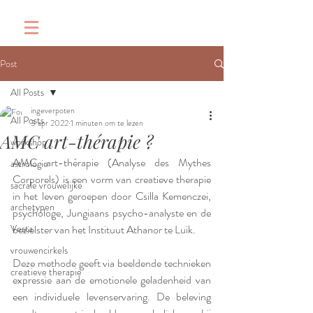
&
Post
All Posts
ingeverpoten
All Posts
3 apr 2022
1 minuten om te lezen
AMC art-thérapie ?
workshop
AMC art-thérapie (Analyse des Mythes 
astrologie
Corporels) is een vorm van creatieve therapie 
sacrale vrouwelijke
in het leven geroepen door Csilla Kemenczei, 
archetypen
psychologe, Jungiaans psycho-analyste en de 
Vesta
bezielster van het Instituut Athanor te Luik. 
vrouwencirkels
Deze methode geeft via beeldende technieken 
creatieve therapie
expressie aan de emotionele geladenheid van 
een individuele levenservaring. De beleving 