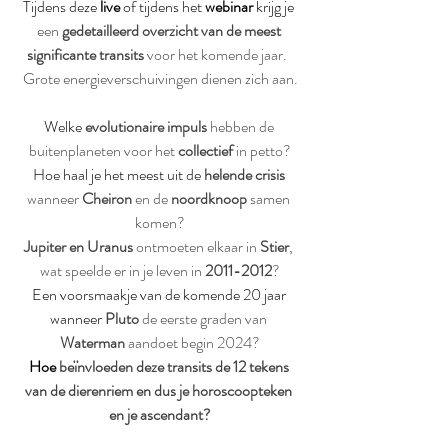
Tijdens deze 
live
 of tijdens het 
webinar
 krijg je 
een 
gedetailleerd overzicht van de meest 
significante transits
 voor het komende jaar.  
Grote energieverschuivingen dienen zich aan.
Welke 
evolutionaire impuls
 hebben de 
buitenplaneten voor het 
collectief
 in petto?
Hoe haal je het meest uit de 
helende crisis
wanneer 
Cheiron
 en de 
noordknoop
 samen 
komen?
Jupiter en Uranus 
ontmoeten elkaar in 
Stier
, 
wat speelde er in je leven in 
2011-2012
?
Een voorsmaakje van de komende 20 jaar 
wanneer 
Pluto 
de eerste graden van 
Waterman
 aandoet begin 2024?
Hoe 
beïnvloeden deze transits de 12 tekens 
van de dierenriem en dus je horoscoopteken 
en je ascendant?