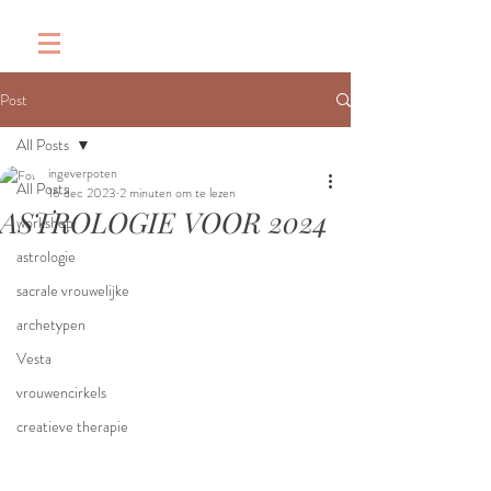
&
Post
All Posts
ingeverpoten
All Posts
16 dec 2023
2 minuten om te lezen
ASTROLOGIE VOOR 2024
workshop
astrologie
sacrale vrouwelijke
archetypen
Vesta
vrouwencirkels
creatieve therapie