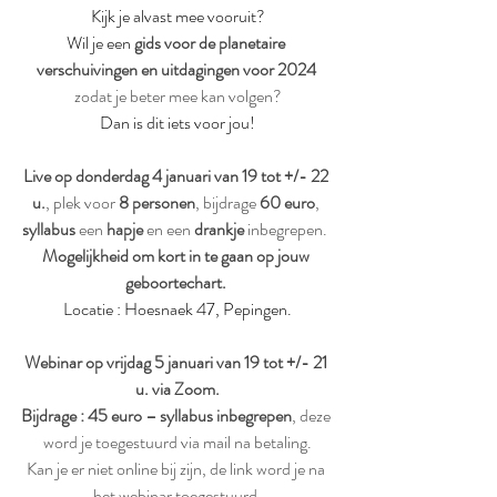
Kijk je alvast mee vooruit?
Wil je een 
gids voor de planetaire 
verschuivingen en uitdagingen voor 2024 
zodat je beter mee kan volgen?
Dan is dit iets voor jou!
Live op donderdag 4 januari van 19 tot +/- 22 
u.
, plek voor 
8 personen
, bijdrage 
60 euro
, 
syllabus
 een 
hapje
 en een 
drankje
 inbegrepen.  
Mogelijkheid om kort in te gaan op jouw 
geboortechart. 
Locatie : Hoesnaek 47, Pepingen.
Webinar op vrijdag 5 januari van 19 tot +/- 21 
u. via Zoom.
Bijdrage : 45 euro – syllabus inbegrepen
, deze 
word je toegestuurd via mail na betaling.
Kan je er niet online bij zijn, de link word je na 
het webinar toegestuurd.