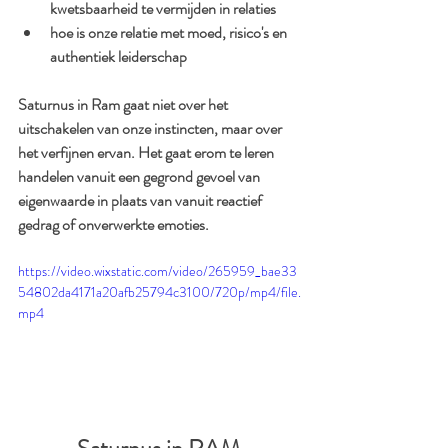
kwetsbaarheid te vermijden in relaties
hoe is onze relatie met moed, risico's en 
authentiek leiderschap
Saturnus in Ram gaat niet over het 
uitschakelen van onze instincten, maar over 
het verfijnen ervan. Het gaat erom te leren 
handelen vanuit een gegrond gevoel van 
eigenwaarde in plaats van vanuit reactief 
gedrag of onverwerkte emoties.
https://video.wixstatic.com/video/265959_bae33
54802da4171a20afb25794c3100/720p/mp4/file.
mp4