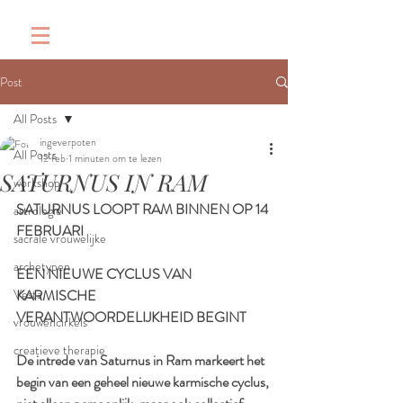
&
Post
All Posts
ingeverpoten
All Posts
12 feb
1 minuten om te lezen
SATURNUS IN RAM
workshop
SATURNUS LOOPT RAM BINNEN OP 14 
astrologie
FEBRUARI
sacrale vrouwelijke
archetypen
EEN NIEUWE CYCLUS VAN 
Vesta
KARMISCHE 
VERANTWOORDELIJKHEID BEGINT
vrouwencirkels
creatieve therapie
De intrede van Saturnus in Ram markeert het 
begin van een geheel nieuwe karmische cyclus, 