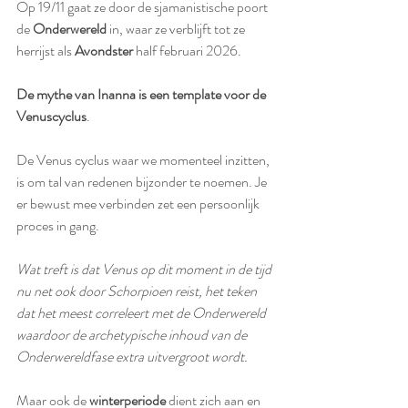
Op 19/11 gaat ze door de sjamanistische poort 
de 
Onderwereld
 in, waar ze verblijft tot ze 
herrijst als 
Avondster
 half februari 2026.
De
mythe van Inanna is een template voor de 
Venuscyclus
. 
De Venus cyclus waar we momenteel inzitten, 
is om tal van redenen bijzonder te noemen. Je 
er bewust mee verbinden zet een persoonlijk 
proces in gang.
Wat treft is dat Venus op dit moment in de tijd 
nu net ook door Schorpioen reist, het teken 
dat het meest correleert met de Onderwereld 
waardoor de archetypische inhoud van de 
Onderwereldfase extra uitvergroot wordt.
Maar ook de 
winterperiode
 dient zich aan en 