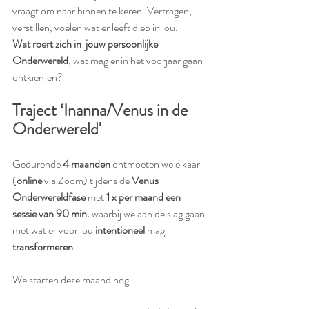
vraagt om naar binnen te keren. Vertragen, 
verstillen, voelen wat er leeft diep in jou. 
Wat roert zich in  jouw persoonlijke 
Onderwereld
, wat mag er in het voorjaar gaan 
ontkiemen?
Traject ‘Inanna/Venus in de 
Onderwereld'
Gedurende 
4 maanden
 ontmoeten we elkaar 
(
online
 via Zoom) tijdens de 
Venus 
Onderwereldfase
 met 
1 x per maand een 
sessie van 90 min.
 waarbij we aan de slag gaan 
met wat er voor jou 
intentioneel
 mag 
transformeren
. 
We starten deze maand nog.