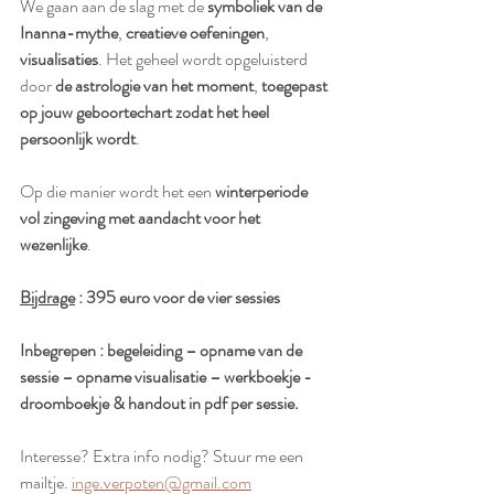
We gaan aan de slag met de 
symboliek van de 
Inanna-mythe
, 
creatieve oefeningen
, 
visualisaties
. Het geheel wordt opgeluisterd 
door 
de astrologie van het moment
, 
toegepast 
op jouw geboortechart zodat het heel 
persoonlijk wordt
.
Op die manier wordt het een 
winterperiode 
vol zingeving met aandacht voor het 
wezenlijke
.
Bijdrage
 : 395 euro voor de vier sessies
Inbegrepen : begeleiding – opname van de 
sessie – opname visualisatie – werkboekje - 
droomboekje & handout in pdf per sessie.
Interesse? Extra info nodig? Stuur me een 
mailtje. 
inge.verpoten@gmail.com