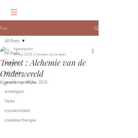
&
Post
All Posts
ingeverpoten
All Posts
19 nov 2025
2 minuten om te lezen
Traject : Alchemie van de
workshop
Onderwereld
astrologie
sacrale vrouwelijke
Bijgewerkt op:
25 nov 2025
archetypen
Vesta
vrouwencirkels
creatieve therapie